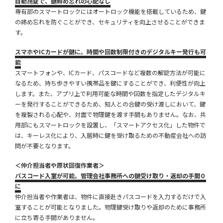
自動施錠で、鍵締め忘れの心配なし
専有部のスマートロックにはオートロック機能を搭載しているため、鍵
の締め忘れを防ぐことができ、セキュリティを向上させることができま
す。
スマホやICカードが鍵に。時間や回数制限付きのデジタルキー発行も可
能
スマートフォンや、ICカード、パスコードなど複数の解錠方法が可能に
なるため、持ち歩きやすい携帯品を鍵にすることができ、利便性が向上
します。また、アプリ上で利用可能な時間や回数を指定したデジタルキ
ーを発行することができるため、知人との合鍵の受け渡しにおいて、鍵
を複製される心配や、対面で物理鍵を渡す手間もありません。なお、共
用部にもスマートロックを設置し、「スマートアクセス化」した物件で
は、キーレス化により、入居時に鍵を受け取るための不動産会社への訪
問が不要となります。
＜仲介担当者や原状回復作業者＞
パスコード入室が可能。管理会社事務所への鍵受け取り・返却の手間０
に
仲介担当者や作業者は、物件に直接赴きパスコードを入力するだけで入
室することが可能となりました。物理鍵受け取りや返却のために事務所
に立ち寄る手間がありません。