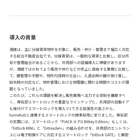
導入の背景
湘建は、主に分譲賃貸物件を対象に、販売・仲介・管理まで幅広く対応
する総合不動産会社です。分譲賃貸は、一般的な賃貸と比較し、区分所
有や管理組合があることから、共用部への設備導入に障壁があります
が、湘建ではかねてより販売や仲介などの売上に直結する業務と比較し
て、鍵管理の手間や、物件内見時の立会い、入退去時の鍵の受け渡し、
紛失時の対応など、物件管理における物理鍵に関わる時間やコストが課
題となっていました。
このたび、これらの課題を解決し販売業務へ注力する体制を構築すべ
く、専有部スマートロックの豊富なラインナップと、共用部の自動ドア
も後付けでスマートロックを導入※1できる拡張性の高さから、
homehubと連携するスマートロックの標準採用に至りました。専有部
の玄関には、スマートロック「PiACK Ⅲ PG Bitkey Edition」もしくは、
「bitlock MINI」と「bitreader+」の組み合わせを、共用部のエントラン
スには電子制御ドアに対応するスマートロック「bitlock GATE」と解錠