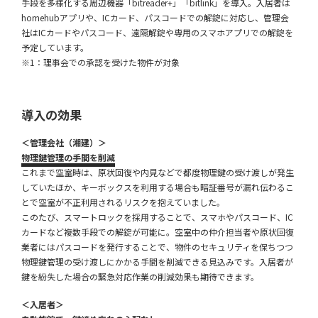
手段を多様化する周辺機器「bitreader+」「bitlink」を導入。入居者は
homehubアプリや、ICカード、パスコードでの解錠に対応し、管理会
社はICカードやパスコード、遠隔解錠や専用のスマホアプリでの解錠を
予定しています。
※1：理事会での承認を受けた物件が対象
導入の効果
＜管理会社（湘建）＞
物理鍵管理の手間を削減
これまで空室時は、原状回復や内見などで都度物理鍵の受け渡しが発生
していたほか、キーボックスを利用する場合も暗証番号が漏れ伝わるこ
とで空室が不正利用されるリスクを抱えていました。
このたび、スマートロックを採用することで、スマホやパスコード、IC
カードなど複数手段での解錠が可能に。空室中の仲介担当者や原状回復
業者にはパスコードを発行することで、物件のセキュリティを保ちつつ
物理鍵管理の受け渡しにかかる手間を削減できる見込みです。入居者が
鍵を紛失した場合の緊急対応作業の削減効果も期待できます。
＜入居者＞