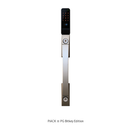
PiACK Ⅲ PG Bitkey Edition