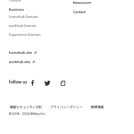
Culture
Newsroom
Business
Contact
homehub Domain
workhub Domain
Experience Domain
homehub.site
workhub.site
follow us
情報セキュリティ方針
プライバシーポリシー
商標情報
© 2018 - 2026 Bitkey Inc.