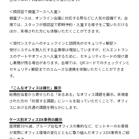
＜顔認証で個室ブースへ入室＞
個室ブースは、オンライン会議に対応する際などに人気の設備です。会
場では、スタッフが顔認証で即時予約・入室する様子をご覧いただける
ほか、来場された方にも体験いただくことができます。
＜受付システムへのチェックインと訪問先のセキュリティ解錠＞
受付システムを無人化する企業様は増加していますが、ビルエントラン
スのゲートやオフィスへ入室するために、セキュリティカードの受け渡
し業務が残る場合があります。会場では、QRコードでのチェックインと
セキュリティ解錠までのスムーズな連携を体験いただくことができま
す。
「
こんなオフィスは嫌だ」展示
総務担当者から寄せられる「あるある」なオフィス課題を展示。来場者
された方の「共感する課題」にシールを貼っていただくことで、オフィ
スにおける共通の課題を明らかにします。
ケース別オフィスDX事例の展示
座席数50％減、グループ会社オフィスの集約など、ビットキーのお客様
が実際にオフィス環境の変化とともに取り組んだオフィスDX事例をご紹
介します。