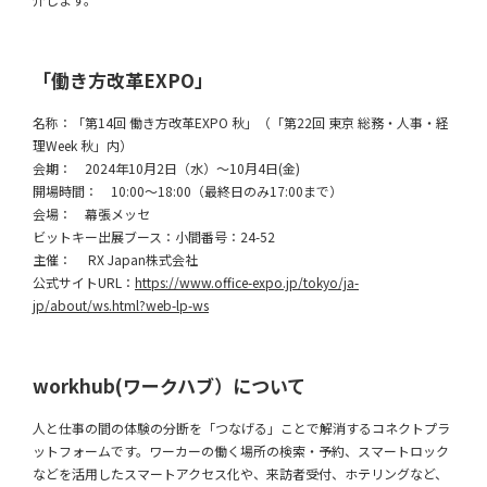
「働き方改革EXPO」
名称：「第14回 働き方改革EXPO 秋」（「第22回 東京 総務・人事・経
理Week 秋」内）
会期： 2024年10月2日（水）～10月4日(金)
開場時間： 10:00～18:00（最終日のみ17:00まで）
会場： 幕張メッセ
ビットキー出展ブース：小間番号：24-52
主催： RX Japan株式会社
公式サイトURL：
https://www.office-expo.jp/tokyo/ja-
jp/about/ws.html?web-lp-ws
workhub(ワークハブ）について
人と仕事の間の体験の分断を「つなげる」ことで解消するコネクトプラ
ットフォームです。ワーカーの働く場所の検索・予約、スマートロック
などを活用したスマートアクセス化や、来訪者受付、ホテリングなど、