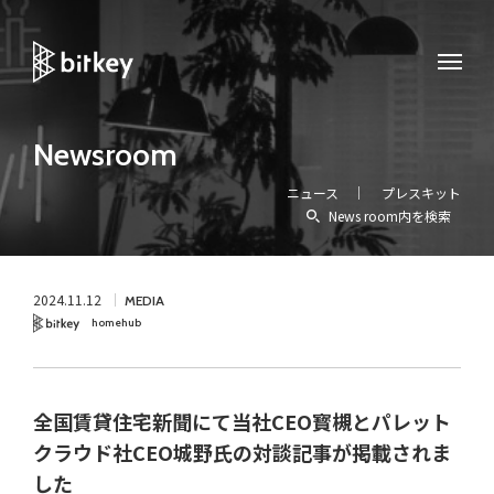
Newsroom
ニュース
プレスキット
News room内を検索
2024.11.12
MEDIA
homehub
Bitkey
全国賃貸住宅新聞にて当社CEO寳槻とパレット
クラウド社CEO城野氏の対談記事が掲載されま
した