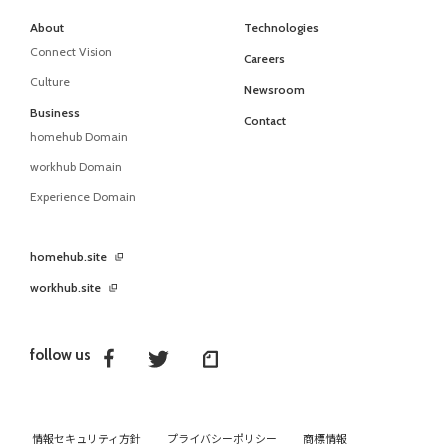
About
Technologies
Connect Vision
Careers
Culture
Newsroom
Business
Contact
homehub Domain
workhub Domain
Experience Domain
homehub.site
workhub.site
follow us
情報セキュリティ方針
プライバシーポリシー
商標情報