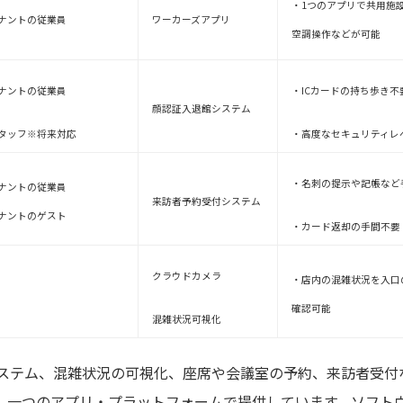
・1つのアプリで共用施
ナントの従業員
ワーカーズアプリ
空調操作などが可能
ナントの従業員
・ICカードの持ち歩き不
顔認証入退館システム
タッフ※将来対応
・高度なセキュリティレ
・名刺の提示や記帳など
ナントの従業員
来訪者予約受付システム
ナントのゲスト
・カード返却の手間不要
クラウドカメラ
・店内の混雑状況を入口
確認可能
混雑状況可視化
理システム、混雑状況の可視化、座席や会議室の予約、来訪者受
、一つのアプリ・プラットフォームで提供しています。ソフト