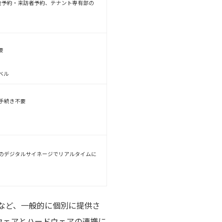
設予約・来訪者予約、テナント専有部の
要
ベル
手続き不要
のデジタルサイネージでリアルタイムに
付など、一般的に個別に提供さ
ウェアとハードウェアの連携に