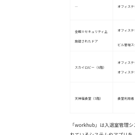
―
オフィステ
オフィステ
全館
※セキュリティ上
施錠されたドア
ビル管理ス
オフィステ
スカイロビー
（6階）
オフィステ
天神福食堂
（5階）
食堂利用者
「workhub」は入退室管
れているシステムやアプリを