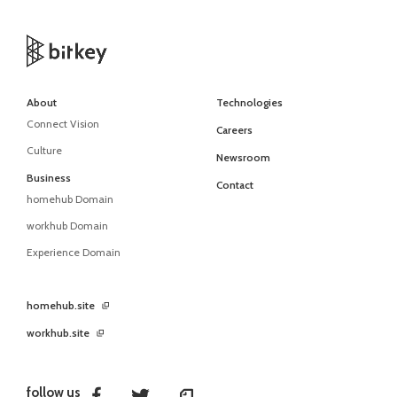
About
Technologies
Connect Vision
Careers
Culture
Newsroom
Business
Contact
homehub Domain
workhub Domain
Experience Domain
homehub.site
workhub.site
follow us