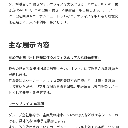
タルが融合した働きやすいオフィスを実現できることから、昨年の「働
き方改革EXPO」への出展に続き、本展示会にも出展します。ブースで
は、出社回帰やカーボンニュートラルなど、オフィスを取り巻く環境変
化を踏まえ、具体事例もご紹介します。
主な展示内容
参加型企画「出社回帰に伴うオフィスのリアルな課題調査」
昨今の世界的な出社回帰の影響に伴い、オフィスにて想定される課題を
展示します。
来場者にはワーカー・オフィス管理者双方の目線から「共感する課題」
に投票いただき、リアルな課題意識を調査。集計結果は後日調査レポー
トとして発表する予定です。
ワークプレイスDX事例
グループ会社集約や、座席数の縮小、ABWの導入など様々なシーンにお
ける、具体的なDX事例を展示します。
また、昨今注目されているカーボンニュートラルや省エネルギー化をDX