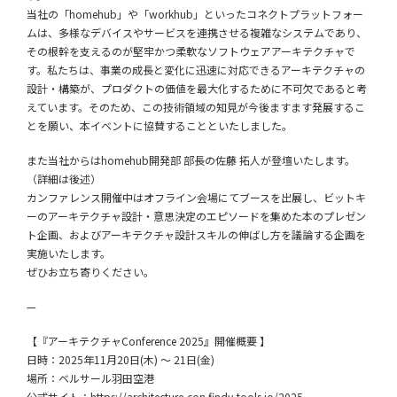
当社の「homehub」や「workhub」といったコネクトプラットフォー
ムは、多様なデバイスやサービスを連携させる複雑なシステムであり、
その根幹を支えるのが堅牢かつ柔軟なソフトウェアアーキテクチャで
す。私たちは、事業の成長と変化に迅速に対応できるアーキテクチャの
設計・構築が、プロダクトの価値を最大化するために不可欠であると考
えています。そのため、この技術領域の知見が今後ますます発展するこ
とを願い、本イベントに協賛することといたしました。
また当社からはhomehub開発部 部長の佐藤 拓人が登壇いたします。
（詳細は後述）
カンファレンス開催中はオフライン会場にてブースを出展し、ビットキ
ーのアーキテクチャ設計・意思決定のエピソードを集めた本のプレゼン
ト企画、およびアーキテクチャ設計スキルの伸ばし方を議論する企画を
実施いたします。
ぜひお立ち寄りください。
—
【『アーキテクチャConference 2025』開催概要 】
日時：2025年11月20日(木) 〜 21日(金)
場所：ベルサール羽田空港
公式サイト：
https://architecture-con.findy-tools.io/2025