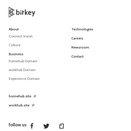
About
Technologies
Connect Vision
Careers
Culture
Newsroom
Business
Contact
homehub Domain
workhub Domain
Experience Domain
homehub.site
workhub.site
follow us