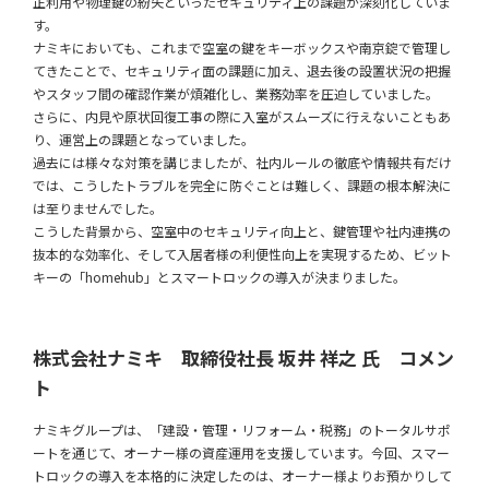
正利用や物理鍵の紛失といったセキュリティ上の課題が深刻化していま
す。
ナミキにおいても、これまで空室の鍵をキーボックスや南京錠で管理し
てきたことで、セキュリティ面の課題に加え、退去後の設置状況の把握
やスタッフ間の確認作業が煩雑化し、業務効率を圧迫していました。
さらに、内見や原状回復工事の際に入室がスムーズに行えないこともあ
り、運営上の課題となっていました。
過去には様々な対策を講じましたが、社内ルールの徹底や情報共有だけ
では、こうしたトラブルを完全に防ぐことは難しく、課題の根本解決に
は至りませんでした。
こうした背景から、空室中のセキュリティ向上と、鍵管理や社内連携の
抜本的な効率化、そして入居者様の利便性向上を実現するため、ビット
キーの「homehub」とスマートロックの導入が決まりました。
株式会社ナミキ 取締役社長 坂井 祥之 氏 コメン
ト
ナミキグループは、「建設・管理・リフォーム・税務」のトータルサポ
ートを通じて、オーナー様の資産運用を支援しています。今回、スマー
トロックの導入を本格的に決定したのは、オーナー様よりお預かりして