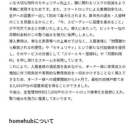
いる大切な物件のセキュリティ向上と、鍵に関わるリスクの低減をより
早期に実現するためです。また、スマートロックによる業務効率化は、
全戸への設置が一巡して初めて最大化されます。数年先の退去・入替時
のことを見据えるからこそ、「今、スピーディーに設置を進めること」
が不可欠であると判断いたしました。導入にあたって、ビットキー社の
月額料金制がこの取り組みを強力に後押ししました。
導入費用は、単なる家賃等への上乗せではなく、入居者様に「物理鍵か
ら解放される利便性」や「セキュリティ」という新たな付加価値を提供
し、そのサービスの対価として「スマートキー登録料」や「月額利用
料」を申し受けるスキームを採用しています。
これにより、入居者様の満足度を高めながら、オーナー様に家賃収入の
増加に伴う税負担や実質的な費用負担を一切おかけすることなく導入で
きるため、オーナー様への提案開始から3ヶ月で、最初の目標戸数であ
る3,000戸分の設置承諾を得ることができました。
今後は、全管理物件約17,000戸のスマートロック標準化を視野に入れ、
取り組みを強力に推進してまいります。
homehubについて