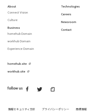
About
Technologies
Connect Vision
Careers
Culture
Newsroom
Business
Contact
homehub Domain
workhub Domain
Experience Domain
homehub.site
workhub.site
follow us
情報セキュリティ方針
プライバシーポリシー
商標情報