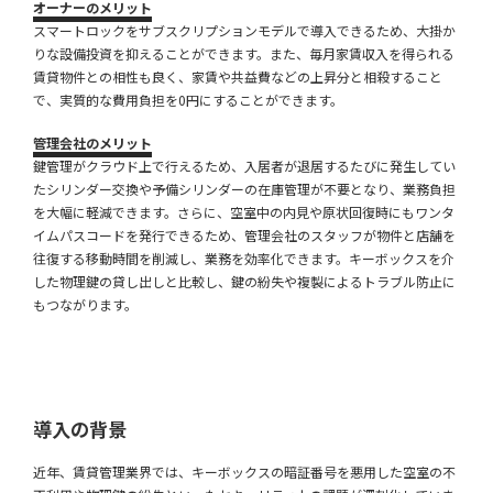
オーナーのメリット
スマートロックをサブスクリプションモデルで導入できるため、大掛か
りな設備投資を抑えることができます。また、毎月家賃収入を得られる
賃貸物件との相性も良く、家賃や共益費などの上昇分と相殺すること
で、実質的な費用負担を0円にすることができます。
管理会社のメリット
鍵管理がクラウド上で行えるため、入居者が退居するたびに発生してい
たシリンダー交換や予備シリンダーの在庫管理が不要となり、業務負担
を大幅に軽減できます。さらに、空室中の内見や原状回復時にもワンタ
イムパスコードを発行できるため、管理会社のスタッフが物件と店舗を
往復する移動時間を削減し、業務を効率化できます。キーボックスを介
した物理鍵の貸し出しと比較し、鍵の紛失や複製によるトラブル防止に
もつながります。
導入の背景
近年、賃貸管理業界では、キーボックスの暗証番号を悪用した空室の不