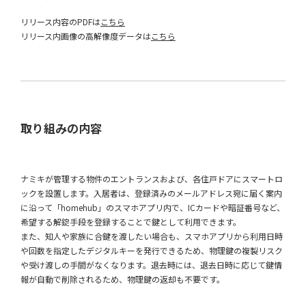
リリース内容のPDFは
こちら
リリース内画像の高解像度データは
こちら
取り組みの内容
ナミキが管理する物件のエントランスおよび、各住戸ドアにスマートロ
ックを設置します。入居者は、登録済みのメールアドレス宛に届く案内
に沿って「homehub」のスマホアプリ内で、ICカードや暗証番号など、
希望する解錠手段を登録することで鍵として利用できます。
また、知人や家族に合鍵を渡したい場合も、スマホアプリから利用日時
や回数を指定したデジタルキーを発行できるため、物理鍵の複製リスク
や受け渡しの手間がなくなります。退去時には、退去日時に応じて鍵情
報が自動で削除されるため、物理鍵の返却も不要です。