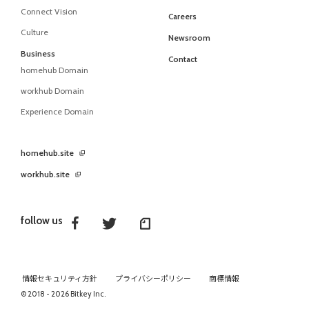
Connect Vision
Careers
Culture
Newsroom
Business
Contact
homehub Domain
workhub Domain
Experience Domain
homehub.site
workhub.site
follow us
情報セキュリティ方針
プライバシーポリシー
商標情報
© 2018 - 2026 Bitkey Inc.