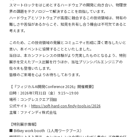
スマートロックをはじめとするハードウェアの開発に向き合い、物理世
界の課題をテクノロジーで解決することを目指しています。
ハードウェアとソフトウェアが高度に融合するこの技術領域は、特有の
難しさや苦悩があるからこそ、知見を共有し合う機会は不可欠であると
考えます。
このため、この技術領域の発展とコミュニティ形成に深く寄与したいと
思い、本イベントに協賛することといたしました。
当日は、本カンファレンスの体験がより充実したものとなるよう、特別
展示を交えたブース出展を行うほか、当社プリンシパルエンジニアの
佐々木も登壇いたします。
皆様のご来場を心よりお待ちしております。
【『フィジカルAI開発Conference 2026』開催概要】
日時：2026年7月31日（金） 9:15〜19:00
場所：コングレスクエア羽田
公式サイト：
https://soft-hard-con.findy-tools.io/2026
主催：ファインディ株式会社
【特別展示情報】
■ Bitkey work booth（1人用ワークブース）
顔認証による入室で、カンファレンス会場にいながら集中して作業や打