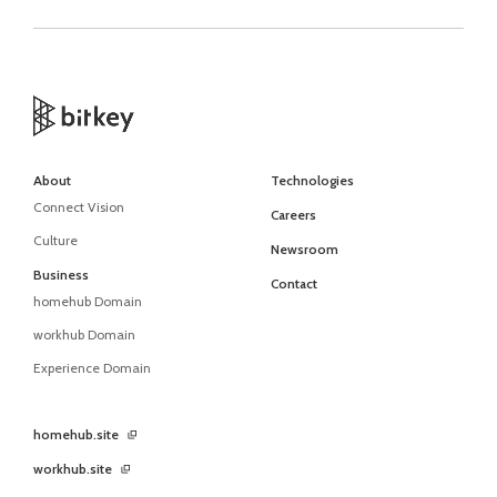
About
Technologies
Connect Vision
Careers
Culture
Newsroom
Business
Contact
homehub Domain
workhub Domain
Experience Domain
homehub.site
workhub.site