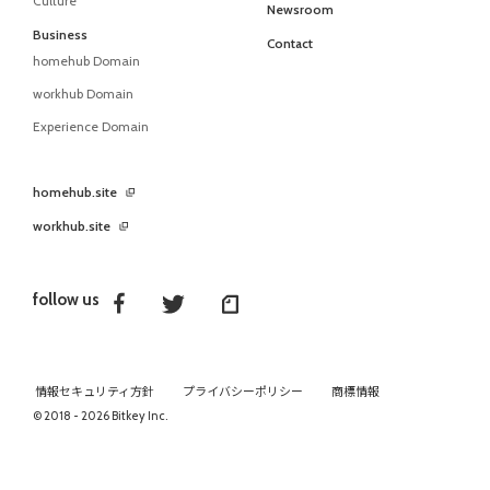
Culture
Newsroom
Business
Contact
homehub Domain
workhub Domain
Experience Domain
homehub.site
workhub.site
follow us
情報セキュリティ方針
プライバシーポリシー
商標情報
© 2018 - 2026 Bitkey Inc.