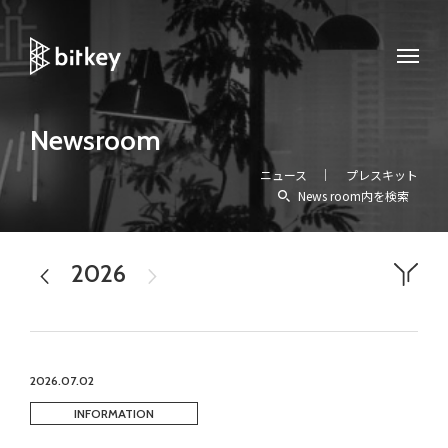
Newsroom
ニュース
プレスキット
News room内を検索
2026
2025
すべて
プレスリリース
メディア掲載
お知らせ
イベント
アワード
homehub
workhub
Experience
2026.07.02
INFORMATION