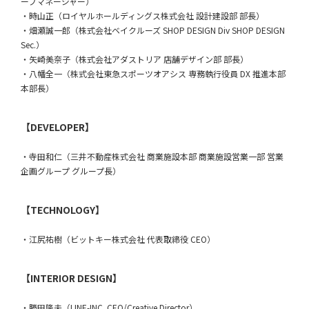
ープマネージャー）
・時山正（ロイヤルホールディングス株式会社 設計建設部 部長）
・畑瀬誠一郎（株式会社ベイクルーズ SHOP DESIGN Div SHOP DESIGN
Sec.）
・矢崎美奈子（株式会社アダストリア 店舗デザイン部 部長）
・八幡全一（株式会社東急スポーツオアシス 専務執行役員 DX 推進本部
本部長）
【DEVELOPER】
・寺田和仁（三井不動産株式会社 商業施設本部 商業施設営業一部 営業
企画グループ グループ長）
【TECHNOLOGY】
・江尻祐樹（ビットキー株式会社 代表取締役 CEO）
【INTERIOR DESIGN】
・勝田隆夫（LINE-INC. CEO/Creative Director）