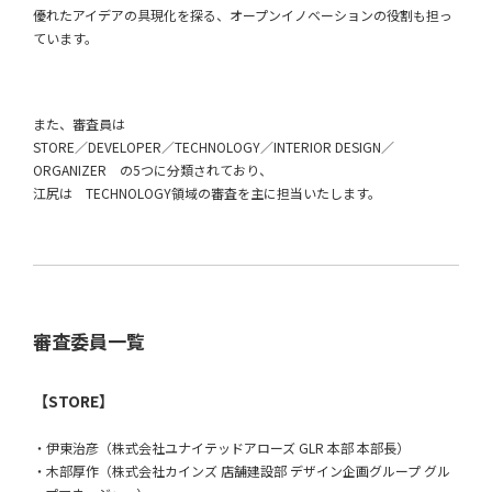
優れたアイデアの具現化を探る、オープンイノベーションの役割も担っ
ています。
また、審査員は
STORE／DEVELOPER／TECHNOLOGY／INTERIOR DESIGN／
ORGANIZER の5つに分類されており、
江尻は TECHNOLOGY領域の審査を主に担当いたします。
審査委員一覧
【STORE】
・伊東治彦（株式会社ユナイテッドアローズ GLR 本部 本部長）
・木部厚作（株式会社カインズ 店舗建設部 デザイン企画グループ グル