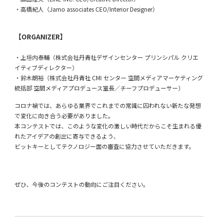
・高橋紀人（Jamo associates CEO/Interior Designer）
【ORGANIZER】
・上垣内泰輔（株式会社丹青社デザインセンター プリンシパル クリエ
イティブディレクター）
・鈴木朗裕（株式会社丹青社 CMI センター 空間メディアマーケティング
統括部 空間メディアプロデュース室長／チーフプロデューサー）
コロナ禍では、あらゆる業界でこれまでの常識に囚われない新たな発想
で変化に向き合う必要がありました。
本コンテストでは、このような変化の激しい時代だからこそ生まれる優
れたアイデアの創出に寄与できるよう、
ビットキーとしてテクノロジー面の審査に協力させていただきます。
ぜひ、今後のコンテストの動向にご注目ください。