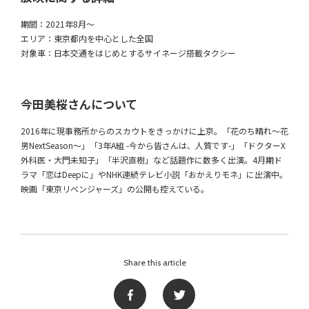
期間：2021年8月〜
エリア：東京都内を中心とした全国
対象車：日本交通をはじめとするサイネージ搭載タクシー
今田美桜さんについて
2016年に現事務所からのスカウトをきっかけに上京。「花のち晴れ〜花
男NextSeason〜」「3年A組 -今から皆さんは、人質です-」「ドクターX
外科医・大門未知子」「半沢直樹」など話題作に数多く出演。4月期ド
ラマ「恋はDeepに」やNHK連続テレビ小説「おかえりモネ」に出演中。
映画「東京リベンジャーズ」の公開も控えている。
Share this article