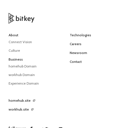
About
Technologies
Connect Vision
Careers
Culture
Newsroom
Business
Contact
homehub Domain
workhub Domain
Experience Domain
homehub.site
workhub.site