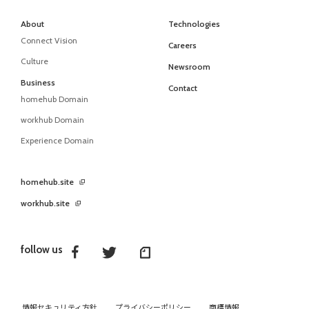
About
Technologies
Connect Vision
Careers
Culture
Newsroom
Business
Contact
homehub Domain
workhub Domain
Experience Domain
homehub.site
workhub.site
follow us
情報セキュリティ方針
プライバシーポリシー
商標情報