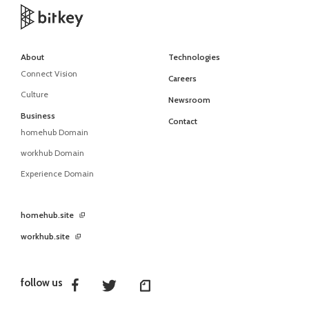
About
Technologies
Connect Vision
Careers
Culture
Newsroom
Business
Contact
homehub Domain
workhub Domain
Experience Domain
homehub.site
workhub.site
follow us