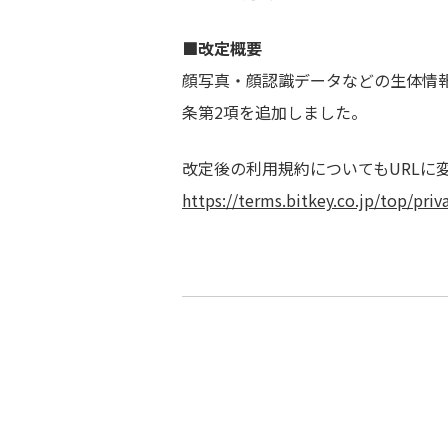
■改定概要
顔写真・顔認識データなどの生体情
条第2項を追加しました。
改定後の利用規約についてもURLに
https://terms.bitkey.co.jp/top/priv