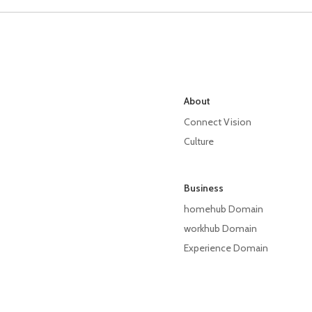
About
Connect Vision
Culture
Business
homehub Domain
workhub Domain
Experience Domain