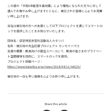
この度の「令和6年能登半島地震」により犠牲になられた方々に対して
謹んでお悔やみ申し上げますとともに、被災された皆様に心よりお見舞
い申し上げます。
当社は被災地の方への支援として以下プロジェクトを通じてスマートロ
ックを提供したことをお知らせいたします。
団体名：認定特定非営利活動法人カタリバ
名称：被災地の先生応援プロジェクト センセイハウス
支援の概要：教員向けの居住スペースにて、教員の皆さまのプライベー
ト空間確保を目的に、スマートロックを提供。
プロジェクト詳細ページ：
https://www.katariba.or.jp/news/2024/04/11/44225/
被災地の一日も早い復興を心よりお祈り申し上げます。
Share this article