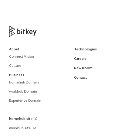
About
Technologies
Connect Vision
Careers
Culture
Newsroom
Business
Contact
homehub Domain
workhub Domain
Experience Domain
homehub.site
workhub.site