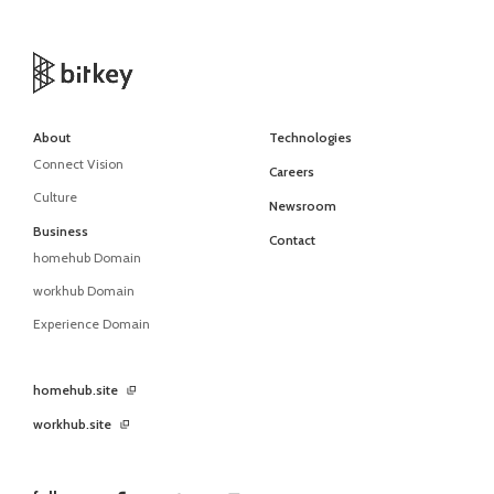
About
Technologies
Connect Vision
Careers
Culture
Newsroom
Business
Contact
homehub Domain
workhub Domain
Experience Domain
homehub.site
workhub.site