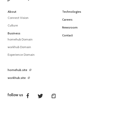
About
Technologies
Connect Vision
Careers
Culture
Newsroom
Business
Contact
homehub Domain
workhub Domain
Experience Domain
homehub.site
workhub.site
follow us