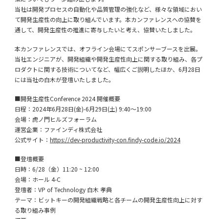
当社は開発プロセスの自動化や品質管理の強化など、様々な領域におい
て開発生産性の向上に取り組んでいます。本カンファレンスへの協賛を
通して、開発生産性の推進に寄与したいと考え、協賛いたしました。
本カンファレンスでは、オフライン会場にてスポンサーブースを出展。
当社エンジニアが、開発組織や開発生産性向上に関する取り組み、各プ
ロダクトに関する技術についてなど、幅広くご説明したほか、6月28日
には当社の白木が登壇いたしました。
■開発生産性Conference 2024 開催概要
日程：2024年6月28日(金)-6月29日(土) 9:40～19:00
会場：虎ノ門ヒルズフォーラム
運営企業：ファインディ株式会社
公式サイト：
https://dev-productivity-con.findy-code.io/2024
■登壇概要
日時：6/28（金）11:20 ~ 12:00
会場：ホール 4-C
登壇者：VP of Technology 白木 孝典
テーマ：ビットキーの開発組織戦略と各チームの開発生産性向上に対す
る取り組み事例