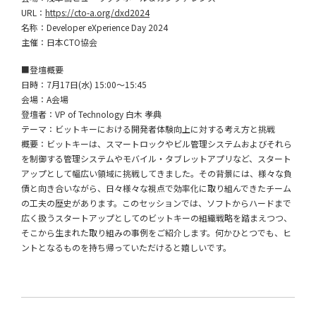
URL：
https://cto-a.org/dxd2024
名称：Developer eXperience Day 2024
主催：日本CTO協会
■登壇概要
日時：7月17日(水) 15:00〜15:45
会場：A会場
登壇者：VP of Technology 白木 孝典
テーマ：ビットキーにおける開発者体験向上に対する考え方と挑戦
概要：ビットキーは、スマートロックやビル管理システムおよびそれら
を制御する管理システムやモバイル・タブレットアプリなど、スタート
アップとして幅広い領域に挑戦してきました。その背景には、様々な負
債と向き合いながら、日々様々な視点で効率化に取り組んできたチーム
の工夫の歴史があります。このセッションでは、ソフトからハードまで
広く扱うスタートアップとしてのビットキーの組織戦略を踏まえつつ、
そこから生まれた取り組みの事例をご紹介します。何かひとつでも、ヒ
ントとなるものを持ち帰っていただけると嬉しいです。