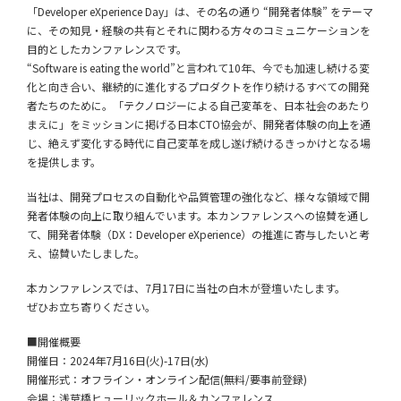
「Developer eXperience Day」は、その名の通り “開発者体験” をテーマ
に、その知見・経験の共有とそれに関わる方々のコミュニケーションを
目的としたカンファレンスです。
“Software is eating the world”と言われて10年、今でも加速し続ける変
化と向き合い、継続的に進化するプロダクトを作り続けるすべての開発
者たちのために。「テクノロジーによる自己変革を、日本社会のあたり
まえに」をミッションに掲げる日本CTO協会が、開発者体験の向上を通
じ、絶えず変化する時代に自己変革を成し遂げ続けるきっかけとなる場
を提供します。
当社は、開発プロセスの自動化や品質管理の強化など、様々な領域で開
発者体験の向上に取り組んでいます。本カンファレンスへの協賛を通し
て、開発者体験（DX：Developer eXperience）の推進に寄与したいと考
え、協賛いたしました。
本カンファレンスでは、7月17日に当社の白木が登壇いたします。
ぜひお立ち寄りください。
■開催概要
開催日：2024年7月16日(火)-17日(水)
開催形式：オフライン・オンライン配信(無料/要事前登録)
会場：浅草橋ヒューリックホール＆カンファレンス