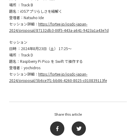
場所 ：Track B
題名：iOSアプリらしさを紐解く
登壇者：Natsuho Ide
セッション詳細：
https://fortee.jp/iosdc-japan-
2024/proposal/87132db3-00f5-443a-a641-9423a1a43e7d
セッション
日時 ：2024年8月23日（土） 17:25〜
場所 ：Track D
題名：Raspberry Pi Pico を Swift で操作する
登壇者：yochidros
セッション詳細：
https://fortee.jp/iosdc-japan-
2024/proposal/5b6ce7f1-bb86-4260-8025-c010839113fe
Share this article