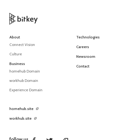
About
Technologies
Connect Vision
Careers
Culture
Newsroom
Business
Contact
homehub Domain
workhub Domain
Experience Domain
homehub.site
workhub.site
follow us