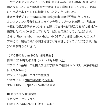
トウェアエンジニアにとって知的好奇心を高め、多くの学びが得られる
場となること、またiOS技術が今後ますます発展することを願い、昨年
に引き続き本イベントに協賛することといたしました。
また当社デザイナーのNatsuho Ideとyochidrosが登壇いたします。
カンファレンス開催中はオフライン会場にてブースを出展し、「bitlink
を探して景品獲得チャレンジ」と題して当社のIoT製品である”bitlink”を
携帯したメンバーを探していただく催しも用意させていただきます。
さらに「homehub」「workhub」のiOSアプリ開発に携わったエンジニ
ア中心に、製品の紹介や開発秘話などをお話しさせていただきます。是
非お立ち寄りください。
【『iOSDC Japan 2024』開催概要 】
日時 ：2024年8月22日（木）～ 8月24日（土）
オフライン会場：早稲田大学理工学部 西早稲田キャンパス（東京都新宿
区大久保3-4-1）
オンライン会場：ニコニコ生放送
公式サイト ：
https://iosdc.jp/2024/
主催 ：iOSDC Japan 2024 実行委員会
■ セッション登壇概要
スポンサーセッション
日時 ：2024年8月23日（金） 14:30〜