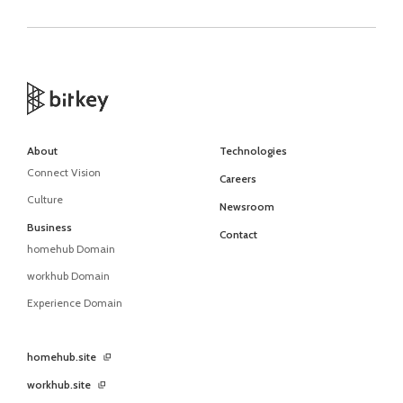
About
Technologies
Connect Vision
Careers
Culture
Newsroom
Business
Contact
homehub Domain
workhub Domain
Experience Domain
homehub.site
workhub.site