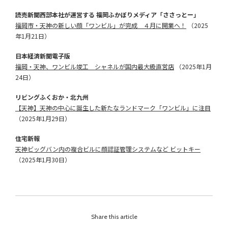
読売新聞西部本社が運営する 福岡ふかぼりメディア「ささっとー」
福岡市・天神の新しい顔「ワンビル」が完成 ４月に開業へ！
（2025
年1月21日）
日本経済新聞電子版
福岡・天神、ワンビル竣工 シャネルが国内最大級直営店
（2025年1月
24日）
リビングふくおか・北九州
【天神】天神の中心に誕生した新たなランドマーク「ワンビル」に注目
（2025年1月29日）
住宅新報
天神ビッグバン内の複合ビルに顔認証管理システムなど ビットキー
（2025年1月30日）
Share this article