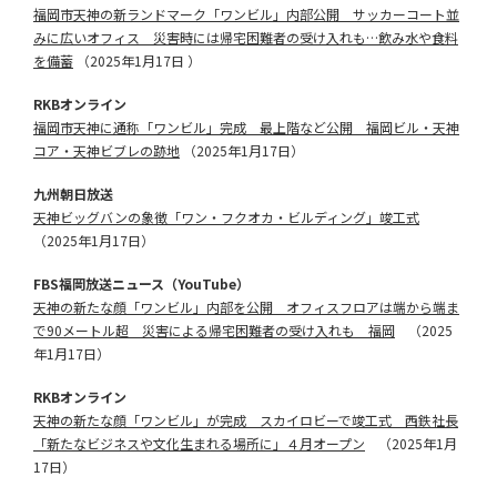
福岡市天神の新ランドマーク「ワンビル」内部公開 サッカーコート並
みに広いオフィス 災害時には帰宅困難者の受け入れも…飲み水や食料
を備蓄
（2025年1月17日 ）
RKBオンライン
福岡市天神に通称「ワンビル」完成 最上階など公開 福岡ビル・天神
コア・天神ビブレの跡地
（2025年1月17日）
九州朝日放送
天神ビッグバンの象徴「ワン・フクオカ・ビルディング」竣工式
（2025年1月17日）
FBS福岡放送ニュース（YouTube）
天神の新たな顔「ワンビル」内部を公開 オフィスフロアは端から端ま
で90メートル超 災害による帰宅困難者の受け入れも 福岡
（2025
年1月17日）
RKBオンライン
天神の新たな顔「ワンビル」が完成 スカイロビーで竣工式 西鉄社長
「新たなビジネスや文化生まれる場所に」４月オープン
（2025年1月
17日）