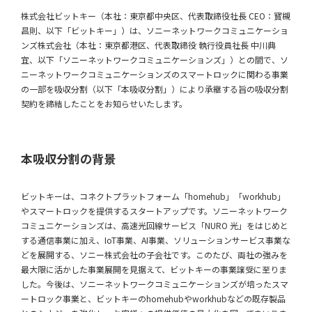
株式会社ビットキー（本社：東京都中央区、代表取締役社長 CEO：寳槻
昌則、以下「ビットキー」）は、ソニーネットワークコミュニケーショ
ンズ株式会社（本社：東京都港区、代表取締役 執行役員社長 中川典
宜、以下「ソニーネットワークコミュニケーションズ」）との間で、ソ
ニーネットワークコミュニケーションズのスマートロックに関わる事業
の一部を吸収分割（以下「本吸収分割」）により承継する旨の吸収分割
契約を締結したことをお知らせいたします。
本吸収分割の背景
ビットキーは、コネクトプラットフォーム「homehub」「workhub」
やスマートロックを提供するスタートアップです。ソニーネットワーク
コミュニケーションズは、高速光回線サービス「NURO 光」をはじめと
する通信事業に加え、IoT事業、AI事業、ソリューションサービス事業な
どを展開する、ソニー株式会社の子会社です。このたび、両社の強みを
最大限に活かした事業展開を見据えて、ビットキーの事業譲受に至りま
した。今後は、ソニーネットワークコミュニケーションズが培ったスマ
ートロック事業と、ビットキーのhomehubやworkhubなどの既存製品