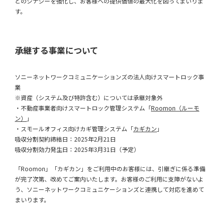
とのシナジーを強化し、お客様への提供価値の最大化を図ってまいりま
す。
承継する事業について
ソニーネットワークコミュニケーションズの法人向けスマートロック事
業
※資産（システム及び特許含む）については承継対象外
・不動産事業者向けスマートロック管理システム「
Roomon（ルーモ
ン）
」
・スモールオフィス向けカギ管理システム「
カギカン
」
吸収分割契約締結日：2025年2月21日
吸収分割効力発生日：2025年3月31日（予定）
「Roomon」「カギカン」をご利用中のお客様には、引継ぎに係る準備
が完了次第、改めてご案内いたします。お客様のご利用に支障がないよ
う、ソニーネットワークコミュニケーションズと連携して対応を進めて
まいります。