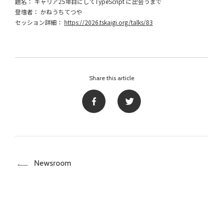
題名： キャリア25年目にしてTypeScript に出会うまで
登壇者： かねうちてつや
セッション詳細：
https://2026.tskaigi.org/talks/83
Share this article
Newsroom