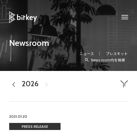
Newsroom
ニュース
プレスキット
News room内を検索
2026
2025
すべて
プレスリリース
メディア掲載
お知らせ
イベント
アワード
homehub
workhub
Experience
2021.01.20
PRESS RELEASE