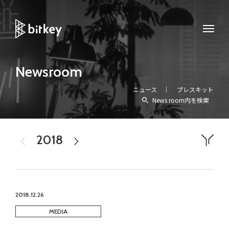
Newsroom
ニュース
プレスキット
News room内を検索
2018
2019
すべて
プレスリリース
メディア掲載
お知らせ
イベント
アワード
homehub
workhub
Experience
2018.12.26
MEDIA