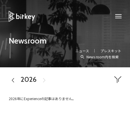
Newsroom
ニュース
プレスキット
News room内を検索
2026
2025
すべて
プレスリリース
メディア掲載
お知らせ
イベント
アワード
homehub
workhub
Experience
2026年にExperienceの記事はありません。