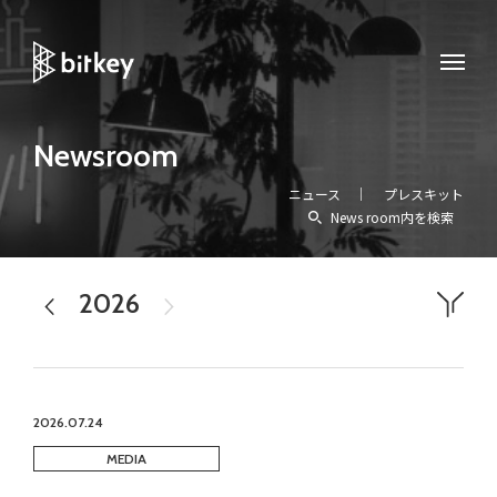
Newsroom
ニュース
プレスキット
News room内を検索
2026
2025
すべて
プレスリリース
メディア掲載
お知らせ
イベント
アワード
homehub
workhub
Experience
2026.07.24
MEDIA